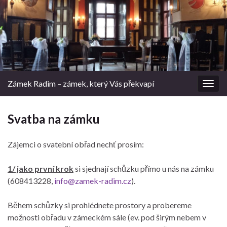
Zámek Radim – zámek, který Vás překvapí
Rozba
navig
Svatba na zámku
Zájemci o svatební obřad nechť prosím:
1/ jako první krok
si sjednají schůzku přímo u nás na zámku
(608413228,
info@zamek-radim.cz
).
Během schůzky si prohlédnete prostory a probereme
možnosti obřadu v zámeckém sále (ev. pod širým nebem v