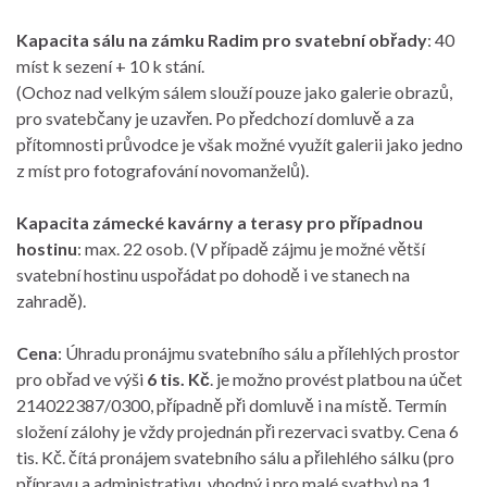
Kapacita sálu na zámku Radim pro svatební obřady
: 40
míst k sezení + 10 k stání.
(Ochoz nad velkým sálem slouží pouze jako galerie obrazů,
pro svatebčany je uzavřen. Po předchozí domluvě a za
přítomnosti průvodce je však možné využít galerii jako jedno
z míst pro fotografování novomanželů).
Kapacita zámecké kavárny a terasy pro případnou
hostinu
: max. 22 osob. (V případě zájmu je možné větší
svatební hostinu uspořádat po dohodě i ve stanech na
zahradě).
Cena
: Úhradu pronájmu svatebního sálu a přílehlých prostor
pro obřad ve výši
6 tis. Kč
. je možno provést platbou na účet
214022387/0300, případně při domluvě i na místě. Termín
složení zálohy je vždy projednán při rezervaci svatby. Cena 6
tis. Kč. čítá pronájem svatebního sálu a přilehlého sálku (pro
přípravu a administrativu, vhodný i pro malé svatby) na 1