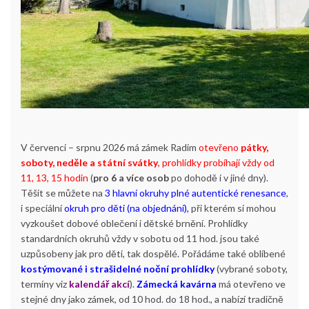
V červenci – srpnu 2026 má zámek Radim
otevřeno
pátky,
soboty, neděle a státní svátky
,
prohlídky probíhají vždy od
11, 13, 15 hodin
(
pro 6 a více osob
po dohodě i v jiné dny).
Těšit se můžete na
3 hlavní okruhy plné autentické renesance
,
i speciální
okruh pro děti (na objednání),
při kterém si mohou
vyzkoušet dobové oblečení i dětské brnění. Prohlídky
standardních okruhů vždy v sobotu od 11 hod. jsou také
uzpůsobeny jak pro děti, tak dospělé. Pořádáme také oblíbené
kostýmované i strašidelné noční prohlídky
(vybrané soboty,
termíny viz
kalendář akcí
).
Zámecká kavárna
má otevřeno ve
stejné dny jako zámek, od 10 hod. do 18 hod., a nabízí tradičně