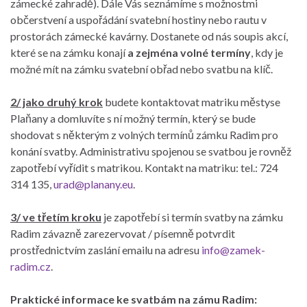
zámecké zahradě). Dále Vás seznámíme s možnostmi
občerstvení a uspořádání svatební hostiny nebo rautu v
prostorách zámecké kavárny. Dostanete od nás soupis akcí,
které se na zámku konají
a zejména volné termíny
, kdy je
možné mít na zámku svatební obřad nebo svatbu na klíč.
2/ jako druhý krok
budete kontaktovat matriku městyse
Plaňany a domluvíte s ní možný termín, který se bude
shodovat s některým z volných termínů zámku Radim pro
konání svatby. Administrativu spojenou se svatbou je rovněž
zapotřebí vyřídit s matrikou. Kontakt na matriku: tel.: 724
314 135,
urad@planany.eu
.
3/ ve třetím kroku
je zapotřebí si termín svatby na zámku
Radim závazně zarezervovat / písemně potvrdit
prostřednictvím zaslání emailu na adresu
info@zamek-
radim.cz
.
Praktické informace ke svatbám na zámu Radim: