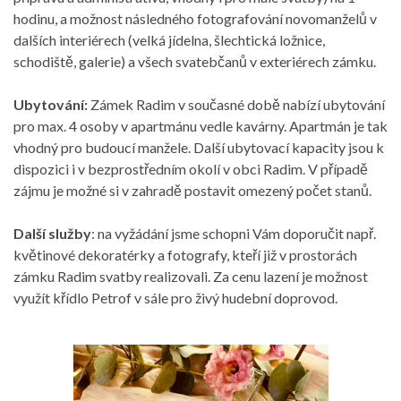
hodinu, a možnost následného fotografování novomanželů v
dalších interiérech (velká jídelna, šlechtická ložnice,
schodiště, galerie) a všech svatebčanů v exteriérech zámku.
Ubytování:
Zámek Radim v současné době nabízí ubytování
pro max. 4 osoby v apartmánu vedle kavárny. Apartmán je tak
vhodný pro budoucí manžele. Další ubytovací kapacity jsou k
dispozici i v bezprostředním okolí v obci Radim. V případě
zájmu je možné si v zahradě postavit omezený počet stanů.
Další služby
: na vyžádání jsme schopni Vám doporučit např.
květinové dekoratérky a fotografy, kteří již v prostorách
zámku Radim svatby realizovali. Za cenu lazení je možnost
využít křídlo Petrof v sále pro živý hudební doprovod.