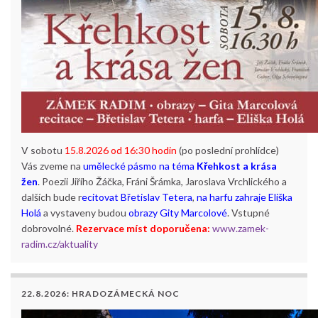
V sobotu
15.8.2026 od 16:30 hodin
(po poslední prohlídce)
Vás zveme na
umělecké pásmo na téma
Křehkost a krása
žen
. Poezii Jiřího Žáčka, Fráni Šrámka, Jaroslava Vrchlického a
dalších bude r
ecitovat Břetislav Tetera
,
na harfu zahraje Eliška
Holá
a vystaveny budou
obrazy Gity Marcolové
. Vstupné
dobrovolné.
Rezervace míst doporučena:
www.zamek-
radim.cz/aktuality
22.8.2026: HRADOZÁMECKÁ NOC