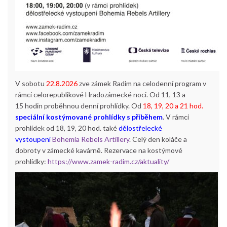
V sobotu
22.8.2026
zve zámek Radim na celodenní program v
rámci celorepublikové Hradozámecké noci. Od 11, 13 a
15 hodin proběhnou denní prohlídky. Od
18, 19, 20 a 21 hod.
speciální kostýmované prohlídky s příběhem
. V rámci
prohlídek od 18, 19, 20 hod. také
dělostřelecké
vystoupení
Bohemia Rebels Artillery
. Celý den koláče a
dobroty v zámecké kavárně. Rezervace na kostýmové
prohlídky:
https://www.zamek-radim.cz/aktuality/